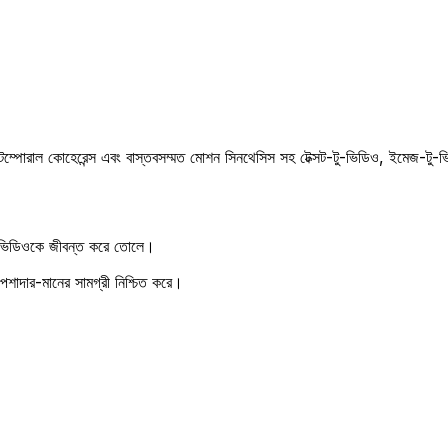
রাল কোহেরেন্স এবং বাস্তবসম্মত মোশন সিনথেসিস সহ টেক্সট-টু-ভিডিও, ইমেজ-টু-ভ
ভিডিওকে জীবন্ত করে তোলে।
েশাদার-মানের সামগ্রী নিশ্চিত করে।