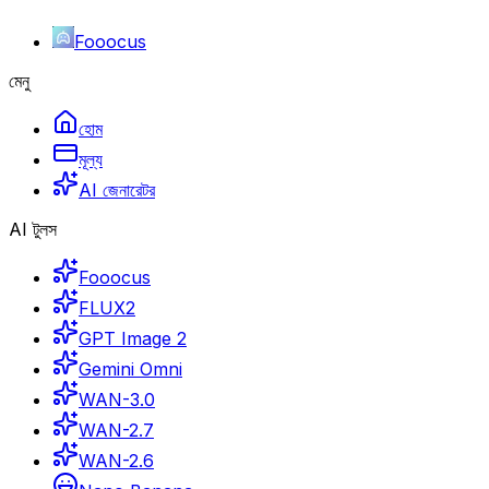
Fooocus
মেনু
হোম
মূল্য
AI জেনারেটর
AI টুলস
Fooocus
FLUX2
GPT Image 2
Gemini Omni
WAN-3.0
WAN-2.7
WAN-2.6